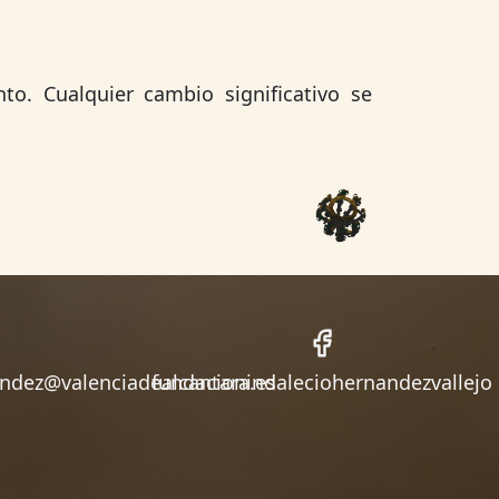
o. Cualquier cambio significativo se
ndez@valenciadealcantara.es
fundacionindaleciohernandezvallejo